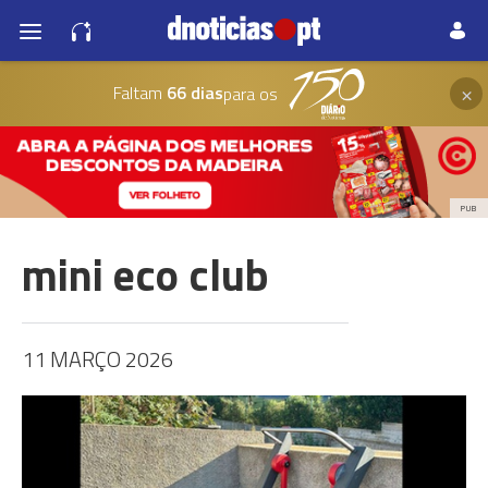
×
Faltam
66 dias
para os
PUB
mini eco club
11 MARÇO 2026