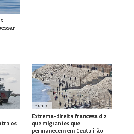
as
vessar
MUNDO
Extrema-direita francesa diz
ntra os
que migrantes que
permanecem em Ceuta irão