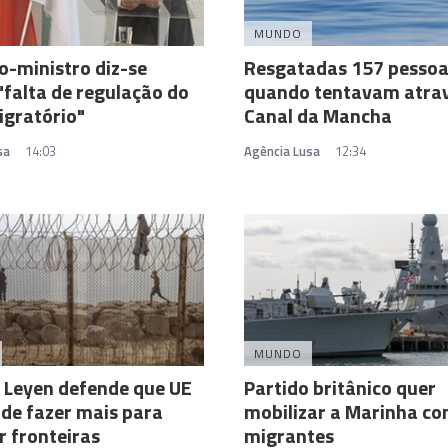
MUNDO
o-ministro diz-se
Resgatadas 157 pesso
"falta de regulação do
quando tentavam atra
igratório"
Canal da Mancha
sa
14:03
Agência Lusa
12:34
MUNDO
 Leyen defende que UE
Partido britânico quer
 de fazer mais para
mobilizar a Marinha co
r fronteiras
migrantes