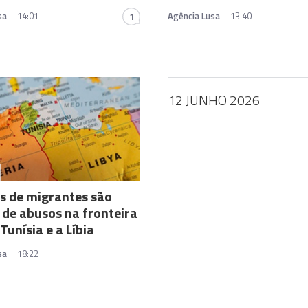
sa
14:01
Agência Lusa
13:40
1
12 JUNHO 2026
s de migrantes são
 de abusos na fronteira
Tunísia e a Líbia
sa
18:22