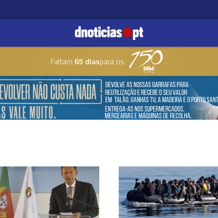
Faltam
65 dias
para os