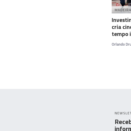
MADEIR
Investi
cria ci
tempo i
Orlando D
NEWSLE
Receb
infor