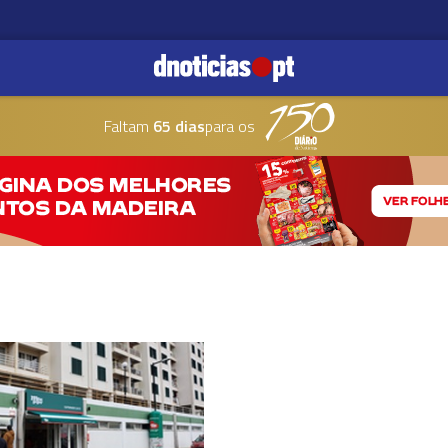
Faltam
65 dias
para os