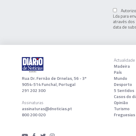
Autorizo
Lda para env
através dos 
data de subs
Actualidade
Madeira
País
Rua Dr. Fernão de Ornelas, 56 - 3º
Mundo
9054-514 Funchal, Portugal
Desporto
291 202 300
5 Sentidos
Casos do di
Assinaturas
Opinião
assinaturas@dnoticias.pt
Turismo
800 200 020
Freguesias