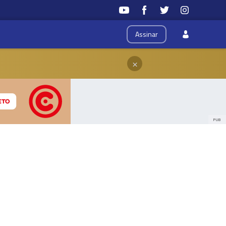
Assinar
×
PUB