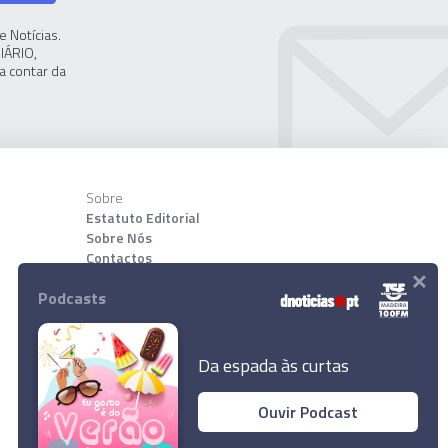
 Notícias.
IÁRIO,
a contar da
Sobre
Estatuto Editorial
Sobre Nós
Contactos
×
Podcasts
Download App
Da espada às curtas
Ouvir Podcast