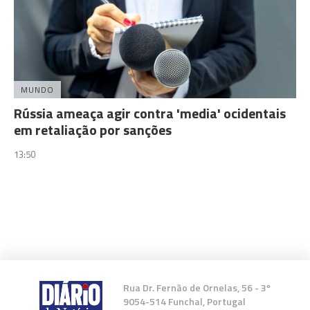
MUNDO
Rússia ameaça agir contra 'media' ocidentais
em retaliação por sanções
13:50
Rua Dr. Fernão de Ornelas, 56 - 3º
9054-514 Funchal, Portugal