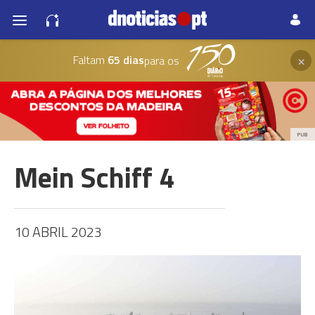
×
Faltam
65 dias
para os
PUB
Mein Schiff 4
10 ABRIL 2023