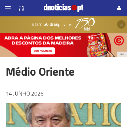
×
Faltam
66 dias
para os
PUB
Médio Oriente
14 JUNHO 2026