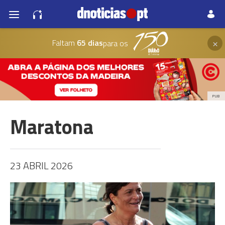
×
Faltam
65 dias
para os
PUB
Maratona
23 ABRIL 2026