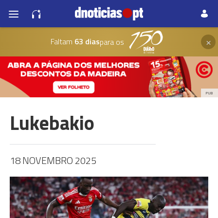
×
Faltam
63 dias
para os
PUB
Lukebakio
18 NOVEMBRO 2025