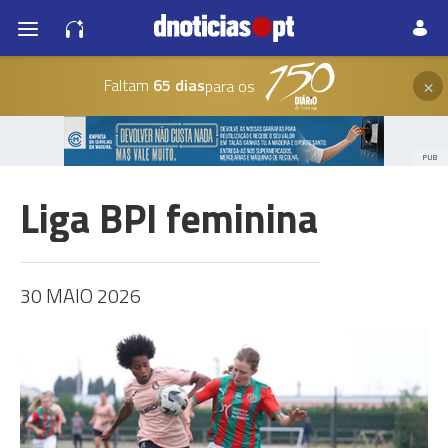
×
Faltam
65 dias
para os
PUB
Liga BPI feminina
30 MAIO 2026