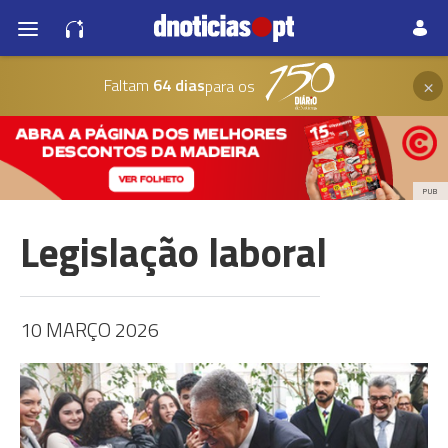
×
Faltam
64 dias
para os
PUB
Legislação laboral
10 MARÇO 2026