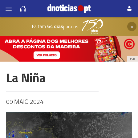
×
Faltam
64 dias
para os
PUB
La Niña
09 MAIO 2024