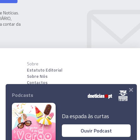
 Notícias.
IÁRIO,
a contar da
Sobre
Estatuto Editorial
Sobre Nós
Contactos
×
Podcasts
Download App
Da espada às curtas
Ouvir Podcast