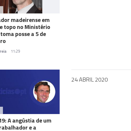
A
ador madeirense em
e topo no Ministério
 toma posse a 5 de
ro
reia
11:29
24 ABRIL 2020
9: A angústia de um
rabalhador e a