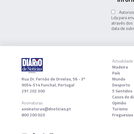
Autorizo
Lda para env
através dos 
data de subs
Actualidade
Madeira
País
Rua Dr. Fernão de Ornelas, 56 - 3º
Mundo
9054-514 Funchal, Portugal
Desporto
291 202 300
5 Sentidos
Casos do di
Assinaturas
Opinião
assinaturas@dnoticias.pt
Turismo
800 200 020
Freguesias