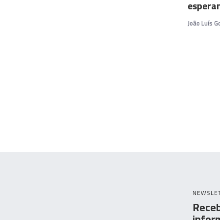
espera
João Luís G
NEWSLE
Receb
infor