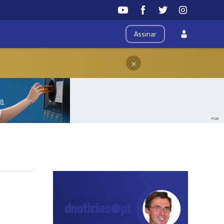
Assinar
×
PUB