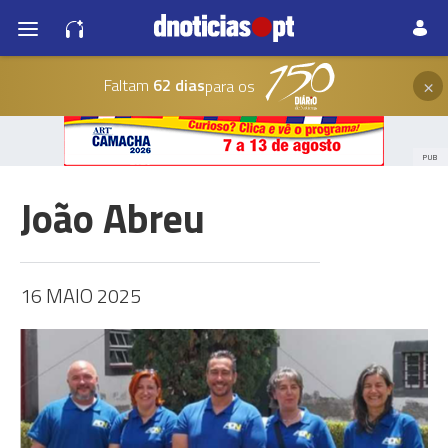
×
Faltam
62 dias
para os
PUB
João Abreu
16 MAIO 2025