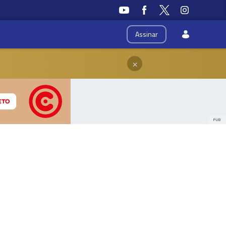
Assinar
×
PUB