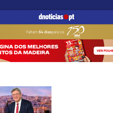
Faltam
64 dias
para os