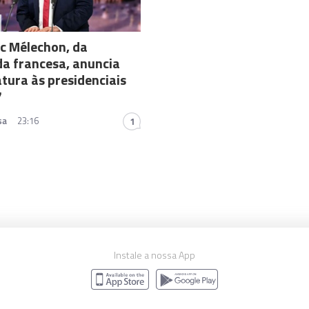
c Mélechon, da
a francesa, anuncia
tura às presidenciais
7
sa
23:16
1
Instale a nossa App