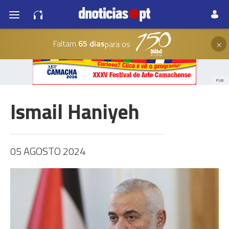
×
Faltam
65 dias
para os
PUB
Ismail Haniyeh
05 AGOSTO 2024