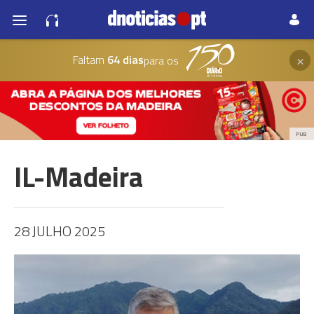
×
Faltam
64 dias
para os
PUB
IL-Madeira
28 JULHO 2025