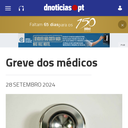
×
Faltam
65 dias
para os
PUB
Greve dos médicos
28 SETEMBRO 2024