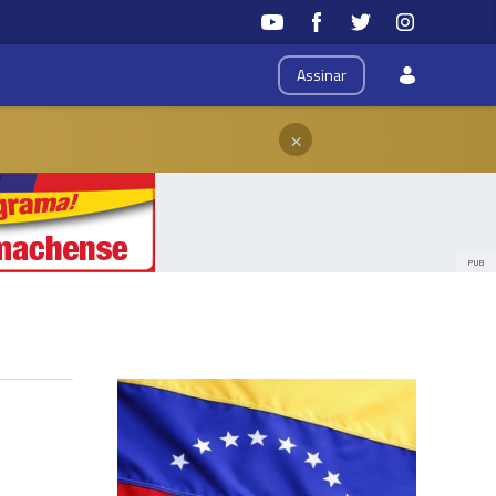
Assinar
×
PUB