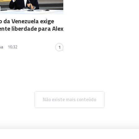
 da Venezuela exige
te liberdade para Alex
sa
16:32
1
Não existe mais conteúdo