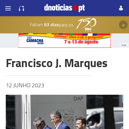
×
Faltam
63 dias
para os
PUB
Francisco J. Marques
12 JUNHO 2023