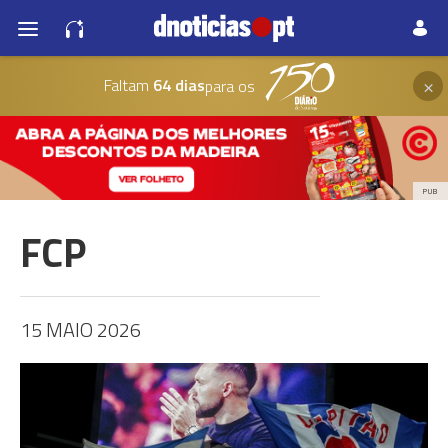
×
Faltam
64 dias
para os
PUB
FCP
15 MAIO 2026