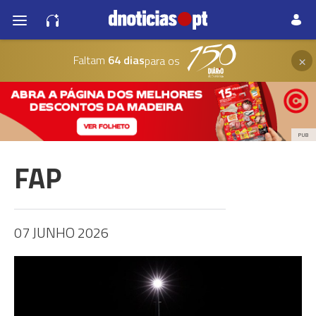
×
Faltam
64 dias
para os
PUB
FAP
07 JUNHO 2026