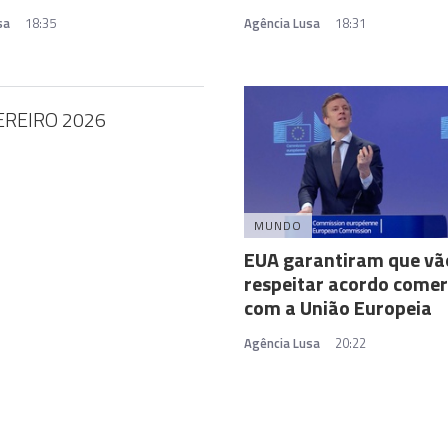
sa
18:35
Agência Lusa
18:31
EREIRO 2026
MUNDO
EUA garantiram que vã
respeitar acordo comer
com a União Europeia
Agência Lusa
20:22