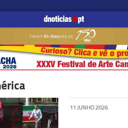
Faltam
64 dias
para os
érica
11 JUNHO 2026