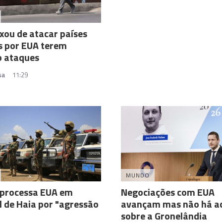
ixou de atacar países
s por EUA terem
o ataques
sa
11:29
MUNDO
 processa EUA em
Negociações com EUA
l de Haia por "agressão
avançam mas não há a
"
sobre a Gronelândia