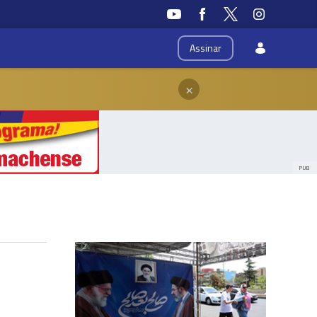
Assinar
×
PUB