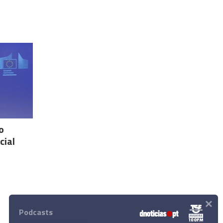
o
cial
×
Podcasts