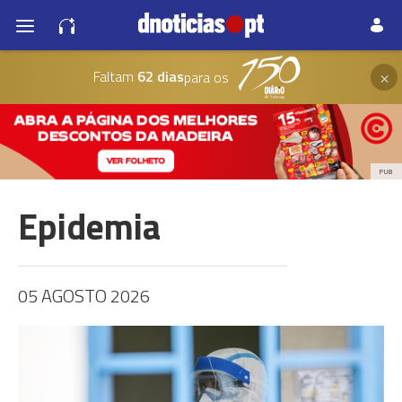
×
Faltam
62 dias
para os
PUB
Epidemia
05 AGOSTO 2026