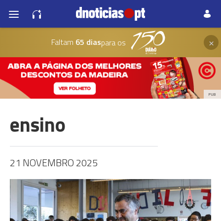
×
Faltam
65 dias
para os
PUB
ensino
21 NOVEMBRO 2025