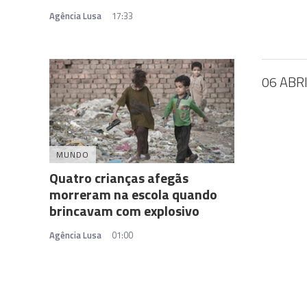
Agência Lusa
17:33
06 ABR
MUNDO
Quatro crianças afegãs
morreram na escola quando
brincavam com explosivo
Agência Lusa
01:00