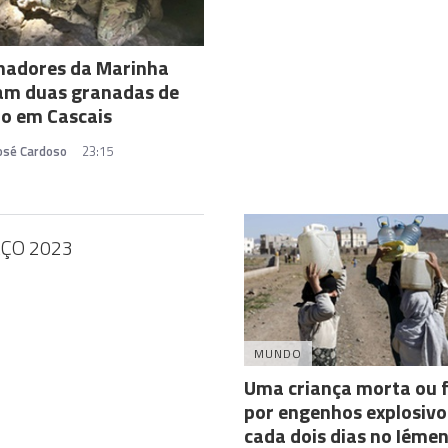
hadores da Marinha
am duas granadas de
o em Cascais
José Cardoso
23:15
ÇO 2023
MUNDO
Uma criança morta ou f
por engenhos explosivo
cada dois dias no Iéme