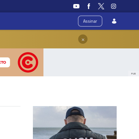
Assinar
×
PUB