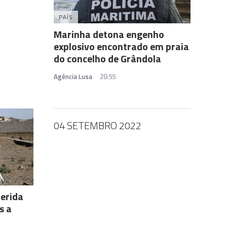
PAÍS
Marinha detona engenho
explosivo encontrado em praia
do concelho de Grândola
Agência Lusa
20:55
04 SETEMBRO 2022
erida
s a
n