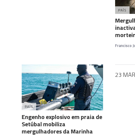
PAÍS
Mergul
inactiv
morteir
Francisco 
23 MAR
PAÍS
Engenho explosivo em praia de
Setúbal mobiliza
mergulhadores da Marinha