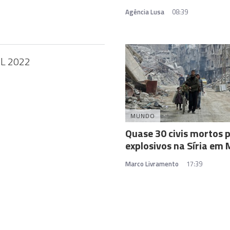
Agência Lusa
08:39
IL 2022
MUNDO
Quase 30 civis mortos 
explosivos na Síria em
Marco Livramento
17:39