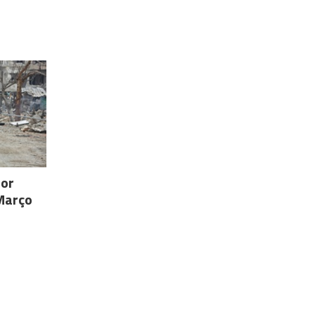
por
 Março