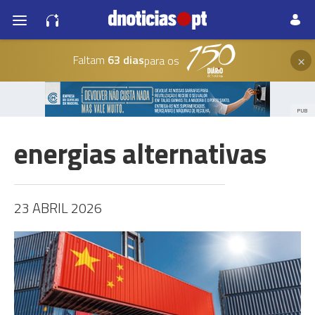
×
Faltam
63 dias
para os
PUB
energias alternativas
23 ABRIL 2026