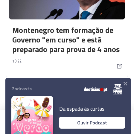
Montenegro tem formação de
Governo "em curso" e está
preparado para prova de 4 anos
10:22
×
Podcasts
Da espada às curtas
Rua Dr. Fernão de Ornelas, 56 - 3º
Ouvir Podcast
9054-514 Funchal, Portugal
291 202 300