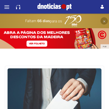
×
Faltam
66 dias
para os
PUB