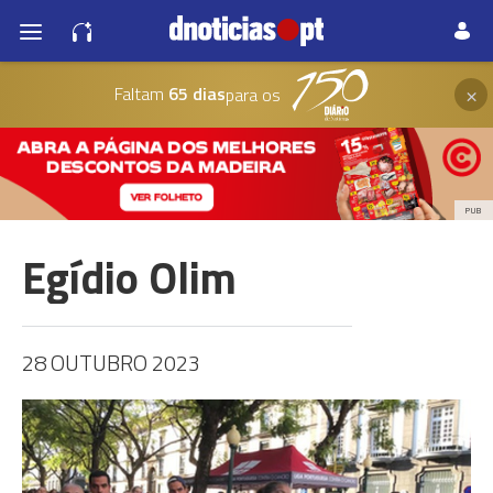
×
Faltam
65 dias
para os
PUB
Egídio Olim
28 OUTUBRO 2023