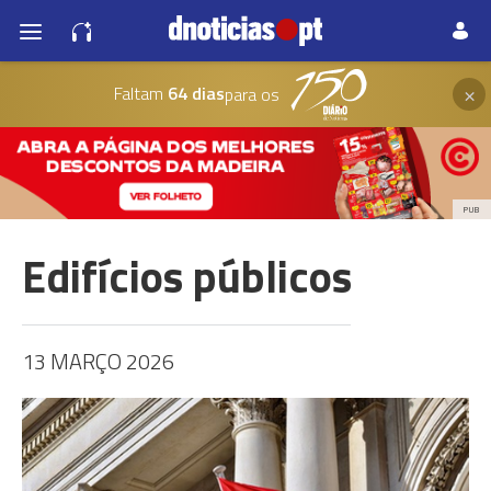
×
Faltam
64 dias
para os
PUB
Edifícios públicos
13 MARÇO 2026