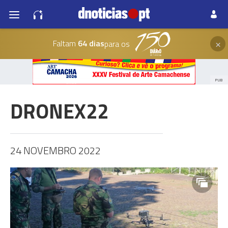
×
Faltam
64 dias
para os
PUB
DRONEX22
24 NOVEMBRO 2022