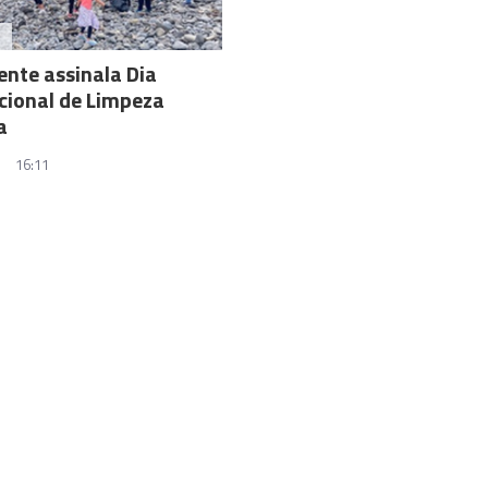
A
ente assinala Dia
cional de Limpeza
a
16:11