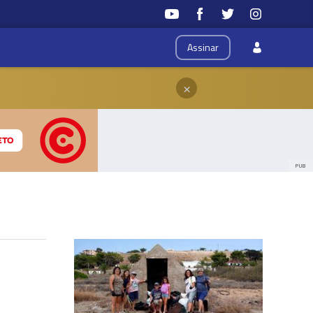
Assinar
×
PUB