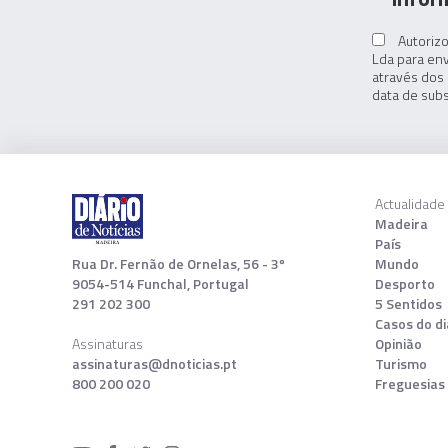
Autorizo
Lda para env
através dos 
data de subs
Actualidade
Madeira
País
Rua Dr. Fernão de Ornelas, 56 - 3º
Mundo
9054-514 Funchal, Portugal
Desporto
291 202 300
5 Sentidos
Casos do di
Assinaturas
Opinião
assinaturas@dnoticias.pt
Turismo
800 200 020
Freguesias