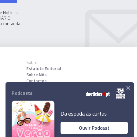
 Notícias.
IÁRIO,
a contar da
Sobre
Estatuto Editorial
Sobre Nós
Contactos
×
Podcasts
Download App
Da espada às curtas
Ouvir Podcast