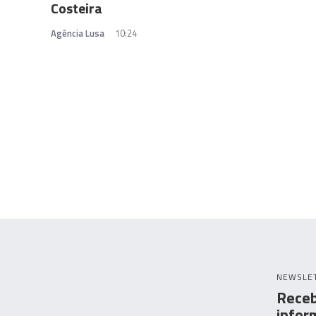
Costeira
Agência Lusa
10:24
NEWSLE
Receb
infor