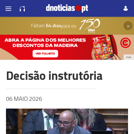
×
Faltam
64 dias
para os
PUB
Decisão instrutória
06 MAIO 2026