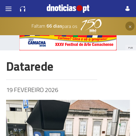
×
Faltam
66 dias
para os
PUB
Datarede
19 FEVEREIRO 2026