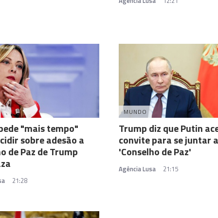
Agência Lusa
12:21
MUNDO
 pede "mais tempo"
Trump diz que Putin ac
cidir sobre adesão a
convite para se juntar 
o de Paz de Trump
'Conselho de Paz'
aza
Agência Lusa
21:15
sa
21:28