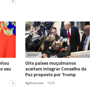
2
MUNDO
eitou
Oito países muçulmanos
ao seu
aceitam integrar Conselho da
Paz proposto por Trump
Agência Lusa
19:28
1