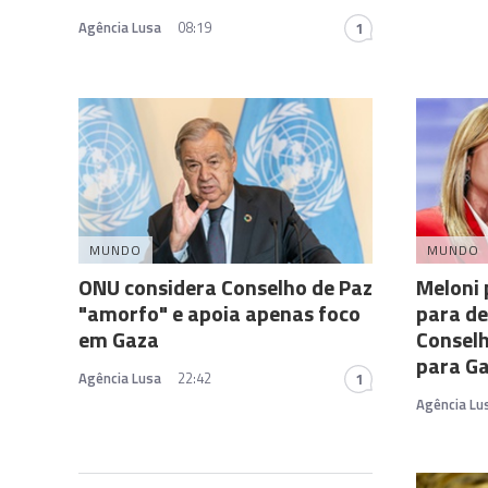
Agência Lusa
08:19
1
MUNDO
MUNDO
ONU considera Conselho de Paz
Meloni
"amorfo" e apoia apenas foco
para de
em Gaza
Conselh
para G
Agência Lusa
22:42
1
Agência Lu