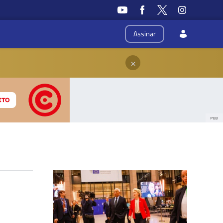
Assinar
×
PUB