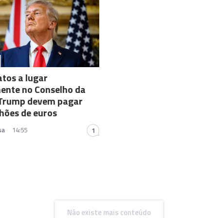
tos a lugar
ente no Conselho da
 Trump devem pagar
hões de euros
sa
14:55
1
Não existe mais conteúdo