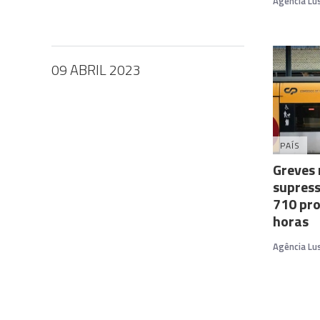
Agência Lu
09 ABRIL 2023
PAÍS
Greves 
supress
710 pr
horas
Agência Lu