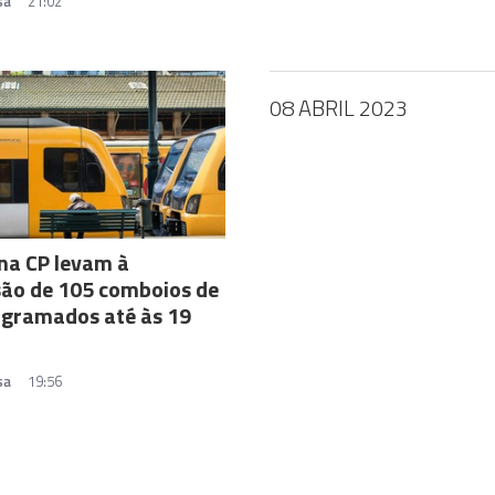
sa
21:02
08 ABRIL 2023
na CP levam à
ão de 105 comboios de
ogramados até às 19
sa
19:56