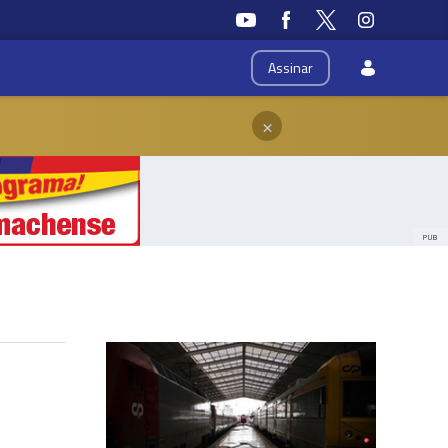
Assinar
×
PUB