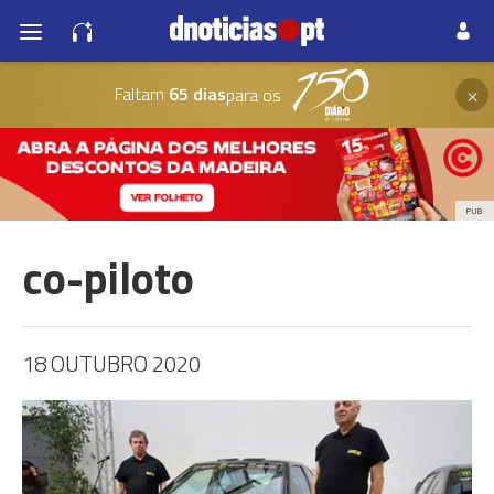
×
Faltam
65 dias
para os
PUB
co-piloto
18 OUTUBRO 2020