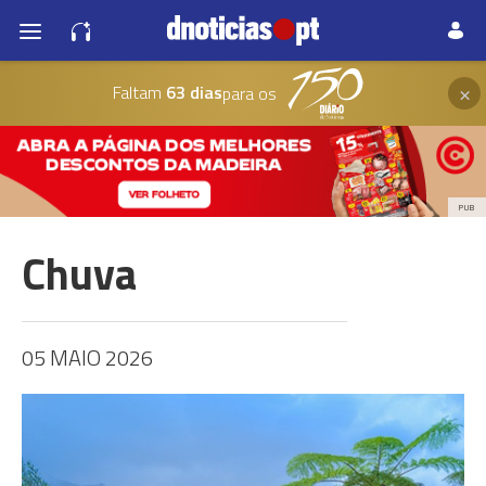
×
Faltam
63 dias
para os
PUB
Chuva
05 MAIO 2026