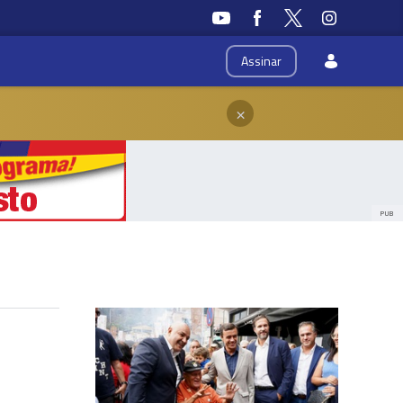
Assinar
×
PUB