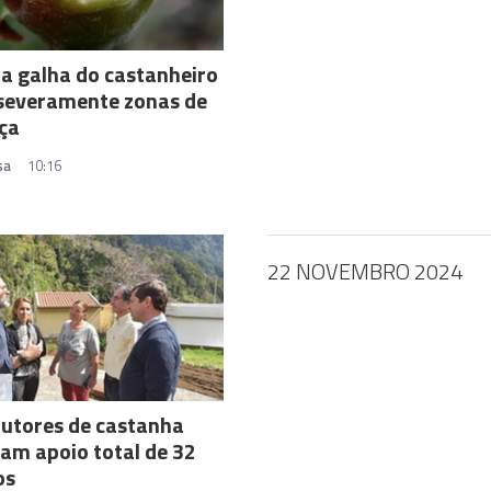
a galha do castanheiro
 severamente zonas de
ça
sa
10:16
22 NOVEMBRO 2024
A
utores de castanha
am apoio total de 32
os