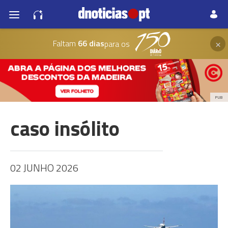
×
Faltam
66 dias
para os
PUB
caso insólito
02 JUNHO 2026