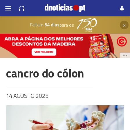
×
Faltam
64 dias
para os
PUB
cancro do cólon
14 AGOSTO 2025