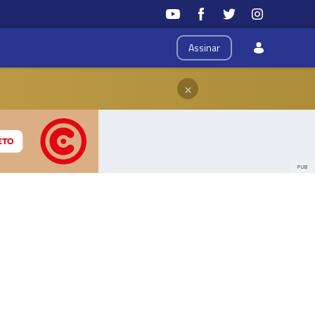
Assinar
×
PUB