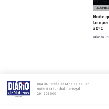
MADEIR
Noite q
tempera
30ºC
Orlando D
Rua Dr. Fernão de Ornelas, 56 - 3º
9054-514 Funchal, Portugal
291 202 300