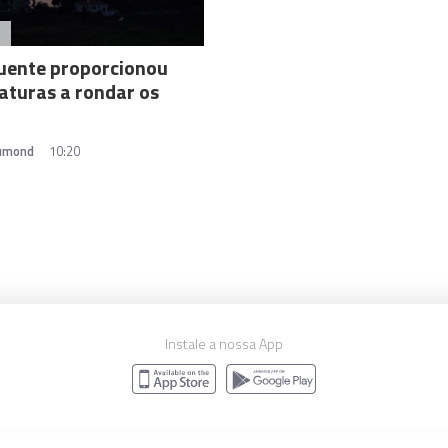
A
uente proporcionou
turas a rondar os
rumond
10:20
Instale a nossa App