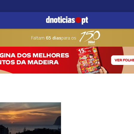
Faltam
65 dias
para os