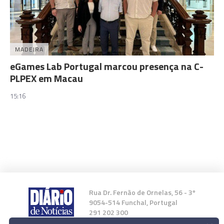
MADEIRA
eGames Lab Portugal marcou presença na C-
PLPEX em Macau
15:16
Rua Dr. Fernão de Ornelas, 56 - 3º
9054-514 Funchal, Portugal
291 202 300