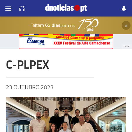
×
Faltam
65 dias
para os
PUB
C-PLPEX
23 OUTUBRO 2023