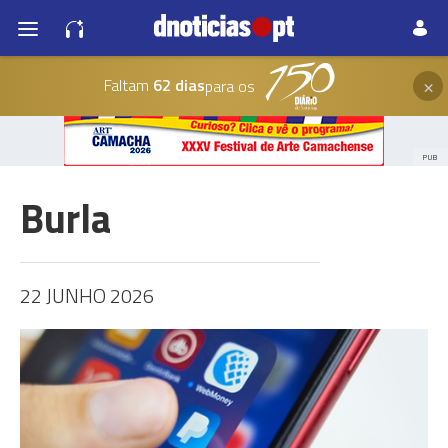
×
Faltam
62 dias
para os
PUB
Burla
22 JUNHO 2026