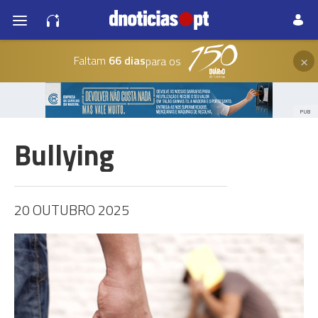
×
Faltam
66 dias
para os
PUB
Bullying
20 OUTUBRO 2025