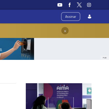
Assinar
×
PUB