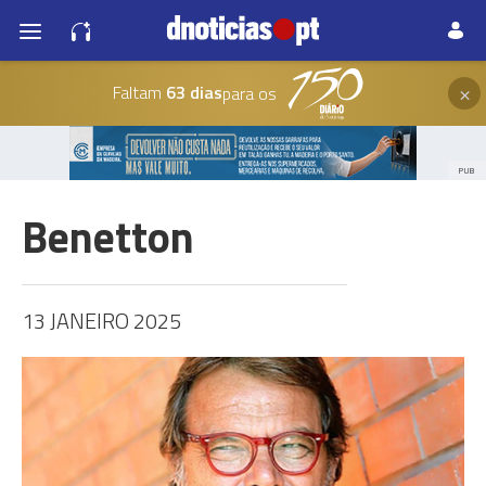
×
Faltam
63 dias
para os
PUB
Benetton
13 JANEIRO 2025