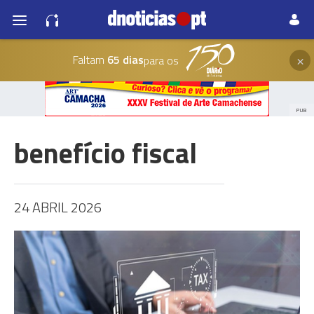
×
Faltam
65 dias
para os
PUB
benefício fiscal
24 ABRIL 2026