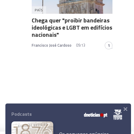
PAÍS
Chega quer "proibir bandeiras
ideológicas e LGBT em edifícios
nacionais"
Francisco José Cardoso
09:13
1
×
Podcasts