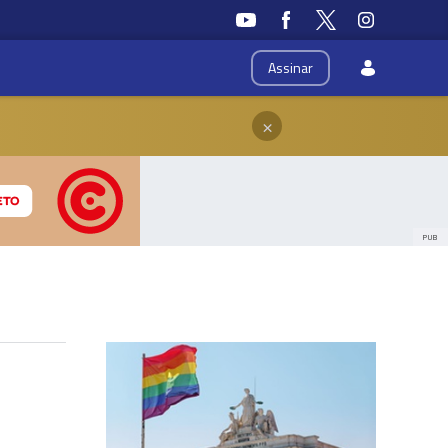
Assinar
×
PUB