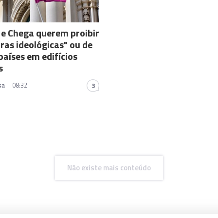
e Chega querem proibir
ras ideológicas" ou de
países em edifícios
s
sa
08:32
3
Não existe mais conteúdo