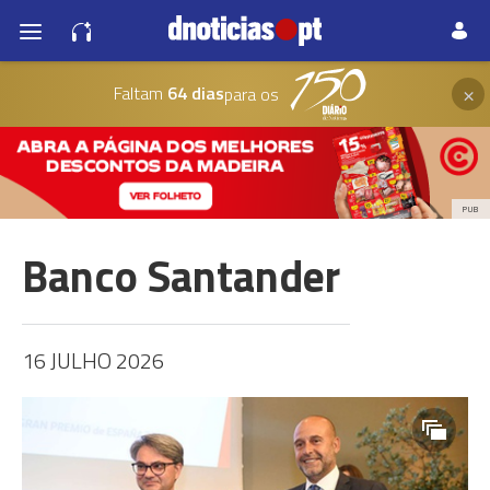
×
Faltam
64 dias
para os
PUB
Banco Santander
16 JULHO 2026