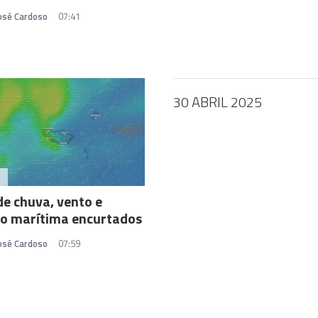
José Cardoso
07:41
30 ABRIL 2025
A
de chuva, vento e
ão marítima encurtados
José Cardoso
07:59