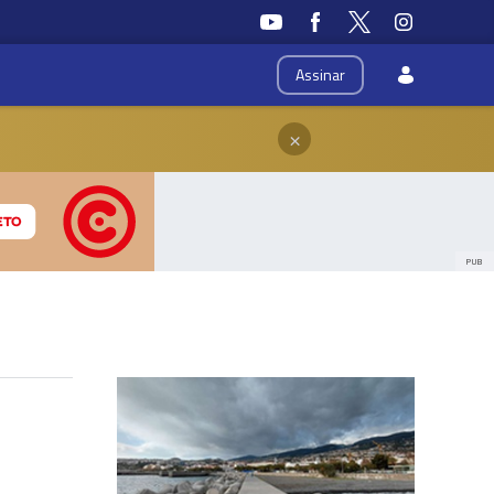
Assinar
×
PUB