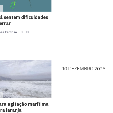
A
já sentem dificuldades
errar
José Cardoso
08:30
10 DEZEMBRO 2025
A
ara agitação marítima
ra laranja